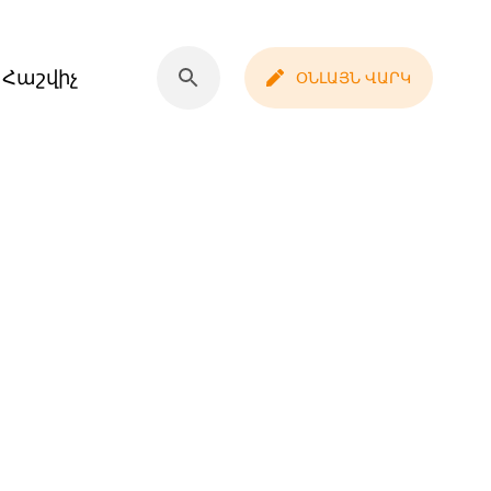
Հաշվիչ
ՕՆԼԱՅՆ ՎԱՐԿ