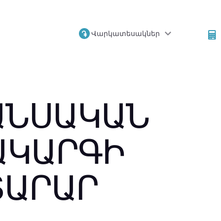
Վարկատեսակներ
ԱՆՍԱԿԱՆ
ԱԿԱՐԳԻ
ՏԱՐԱՐ