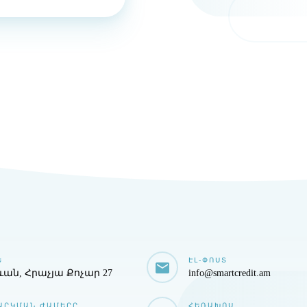
Ե
ԷԼ-ՓՈՍՏ
ևան, Հրաչյա Քոչար 27
info@smartcredit.am
ԱՐԿՄԱՆ ԺԱՄԵՐԸ
ՀԵՌԱԽՈՍ