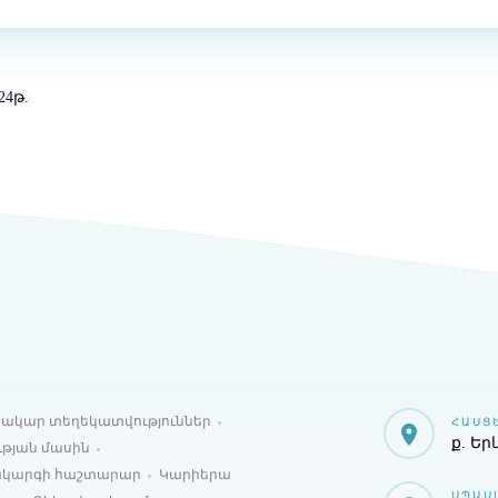
24թ.
ակար տեղեկատվություններ
ՀԱՍՑ
ք. Եր
ւթյան մասին
ակարգի հաշտարար
Կարիերա
ՍՊԱՍ