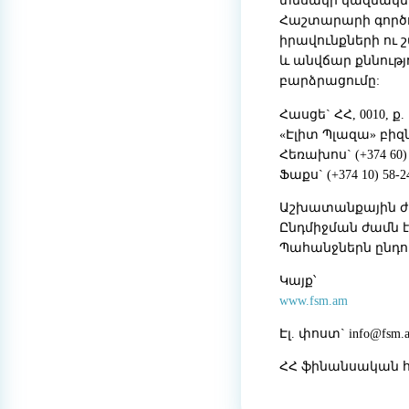
տեսակի կազմակեր
Հաշտարարի գործո
իրավունքների ու
և անվճար քննութ
բարձրացումը:
Հասցե` ՀՀ, 0010, ք
«Էլիտ Պլազա» բիզ
Հեռախոս` (+374 60) 
Ֆաքս` (+374 10) 58-2
Աշխատանքային ժամե
Ընդմիջման ժամն է` 1
Պահանջներն ընդու
Կայք՝
www.fsm.am
Էլ. փոստ`
info@fsm.
ՀՀ ֆինանսական հ