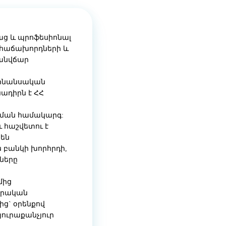
ց և պրոֆեսիոնալ
ւ հաճախորդների և
 անվճար
«Ֆինանսական
ադիրն է ՀՀ
րման համակարգ:
 հաշվետու է
 են
 բանկի խորհրդի,
քները
մից
գրական
ից` օրենքով
ուրաքանչյուր