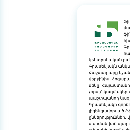
Ֆի
մա
ֆի
հի
Գր
հա
կենտրոնական բա
Գրասենյակն անկա
Հաշտարարը նշանա
վերջինիս: Հոգաբա
մեկը` Հայաստանի
չորսը` կազմակերպ
պաշտպանող կազմա
Գրասենյակի գործ
լիցենզավորված 
ընկերություններ,
սահմանված պարտա